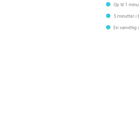
Op til 1 minu
5 minutter i
En vanvittig
på facebook!
@Skydivevibor