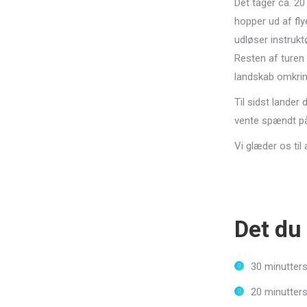
Det tager ca. 2
hopper ud af flye
udløser instruk
Resten af turen 
landskab omkrin
Til sidst lander 
vente spændt på
Vi glæder os til 
Det du 
30 minutters
20 minutters