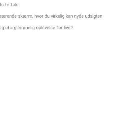
ts fritfald
 bærende skærm, hvor du virkelig kan nyde udsigten
 og uforglemmelig oplevelse for livet!
g – Følg med i spændingen på
instagram!