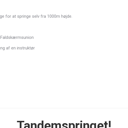
ige for at springe selv fra 1000m højde.
k Faldskærmsunion
ing af en instruktør
Tandemspringet!