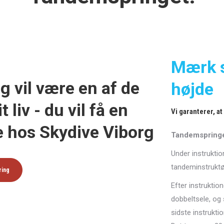
Mærk s
g vil være en af de
højde
t liv - du vil få en
Vi garanterer, at 
e hos Skydive Viborg
Tandemspringe
Under instruktio
tandeminstruktør
ring
Efter instruktio
dobbeltsele, og 
sidste instruktio