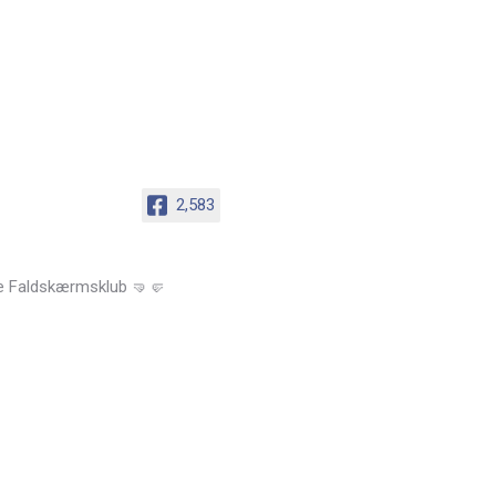
2,583
e Faldskærmsklub 🤜🤛