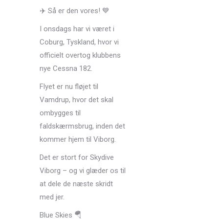
✈️ Så er den vores! 💙
I onsdags har vi været i
Coburg, Tyskland, hvor vi
officielt overtog klubbens
nye Cessna 182.
Flyet er nu fløjet til
Vamdrup, hvor det skal
ombygges til
faldskærmsbrug, inden det
kommer hjem til Viborg.
Det er stort for Skydive
Viborg – og vi glæder os til
at dele de næste skridt
med jer.
Blue Skies 🪂